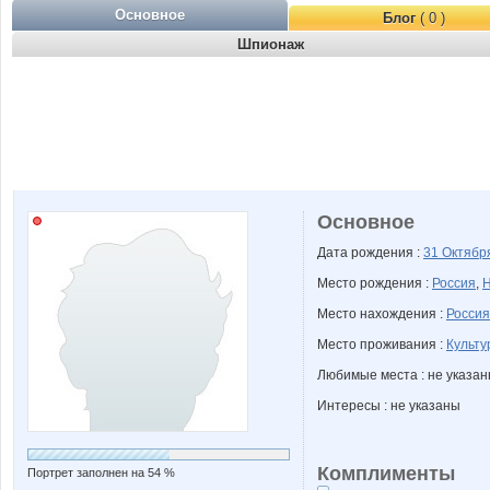
Основное
Блог
( 0 )
Шпионаж
Основное
Дата рождения :
31 Октяб
Место рождения :
Россия
,
Н
Место нахождения :
Россия
Место проживания :
Культу
Любимые места : не указа
Интересы : не указаны
Комплименты
Портрет заполнен на 54 %