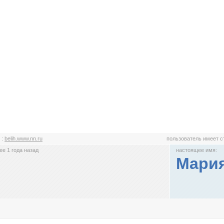
h
:
belih.www.nn.ru
пользователь имеет 
е 1 года назад
настоящее имя:
Мари