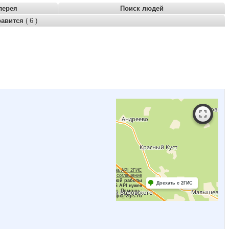
лерея
Поиск людей
равится
( 6 )
Работает на API 2ГИС
Лицензионное соглашение
Для корректной работы
Доехать с 2ГИС
Raster JS API нужен
ключ. Помощь:
api@2gis.ru