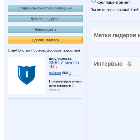
Комплиментов нет.
Отправить приватное сообщение
Вы не авторизованы! Чтоб
Добавить в друзья
Игнорировать
Метки лидеров
Сделать подарок
Глав-Пристрой (со всех форумов, взрослый)
популярность:
35917 место
Интервью
-10 ↓
рейтинг
560
?
Привилегированный
пользователь
1
уровня