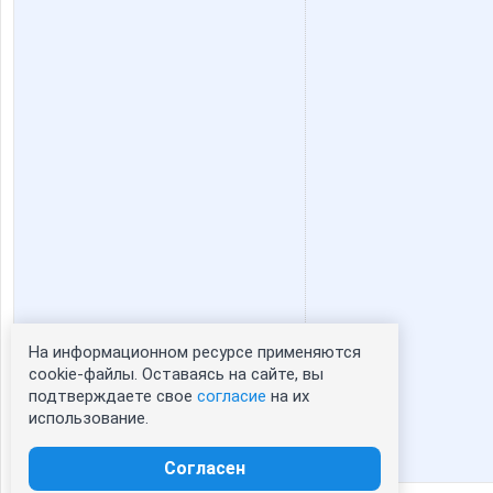
На информационном ресурсе применяются
Статистика портрета:
cookie-файлы. Оставаясь на сайте, вы
подтверждаете свое
согласие
на их
сейчас просматривают портрет - 0
использование.
зарегистрированные пользователи
посетившие портрет за 7 дней - 0
Согласен