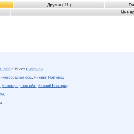
Друзья
( 11 )
Га
Мне н
ря
1986
г. 39 лет
Скорпион
ижегородская обл.
,
Нижний Новгород
,
Нижегородская обл.
,
Нижний Новгород
ры,
ны